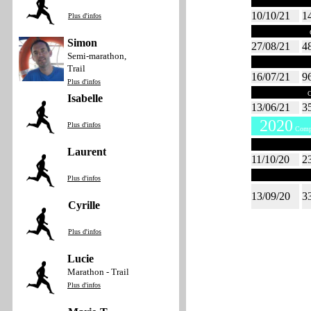
Octobre 20
10/10/21
1
Plus d'infos
Août 2021
C
Simon
27/08/21
4
Semi-marathon,
Juillet 202
Trail
16/07/21
9
Plus d'infos
Juin 2021
C
Isabelle
13/06/21
3
2020
Plus d'infos
Compt
Octobre 20
Laurent
11/10/20
2
Septembre 
Plus d'infos
13/09/20
3
Cyrille
Plus d'infos
Lucie
Marathon - Trail
Plus d'infos