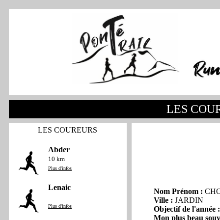
LES COU
LES COUREURS
Abder
10 km
Plus d'infos
Lenaic
Nom Prénom :
CHO
Ville :
JARDIN
Plus d'infos
Objectif de l'année 
Mon plus beau souv