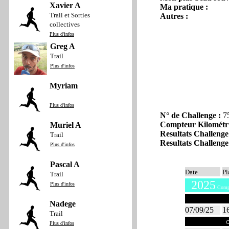
Xavier A
Ma pratique :
Trail et Sorties
Autres :
collectives
Plus d'infos
Greg A
Trail
Plus d'infos
Myriam
Plus d'infos
N° de Challenge :
7
Compteur Kilométr
Muriel A
Resultats Challenge
Trail
Resultats Challenge
Plus d'infos
Pascal A
Date
Pl
Trail
2025
Plus d'infos
Compt
Septembre 
Nadege
07/09/25
1
Trail
Mai 2025
C
Plus d'infos