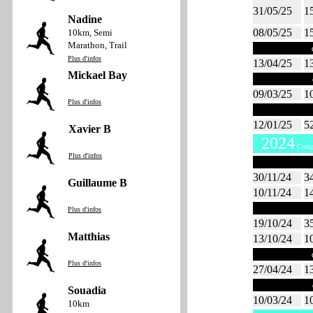
31/05/25
1
Nadine
08/05/25
1
10km, Semi
Marathon, Trail
Avril 2025
C
Plus d'infos
13/04/25
1
Mickael Bay
Mars 2025
09/03/25
1
Plus d'infos
Janvier 20
12/01/25
5
Xavier B
2024
Compt
Plus d'infos
Novembre 2
30/11/24
3
Guillaume B
10/11/24
1
Octobre 20
Plus d'infos
19/10/24
3
Matthias
13/10/24
1
Avril 2024
C
Plus d'infos
27/04/24
1
Mars 2024
Souadia
10/03/24
1
10km