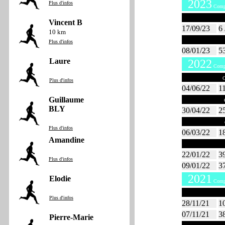
2023
Plus d'infos
Compt
Septembre 
Vincent B
17/09/23
6
10 km
Janvier 20
Plus d'infos
08/01/23
5
Laure
2022
Compt
Juin 2022
C
Plus d'infos
04/06/22
1
Guillaume
Avril 2022
C
BLY
30/04/22
2
Mars 2022
Plus d'infos
06/03/22
1
Amandine
Janvier 20
22/01/22
3
Plus d'infos
09/01/22
3
2021
Elodie
Compt
Novembre 2
Plus d'infos
28/11/21
1
07/11/21
3
Pierre-Marie