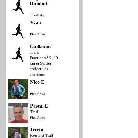
Dumont
Plus d'infos
Yvan
Plus d'infos
Guillaume
Trail,
FractionnÃ©, 10
km et Sorties
collectives
Plus d'infos
Nico E
Plus d'infos
Pascal E
Trail
Plus d'infos
Jerem
Route et Trail