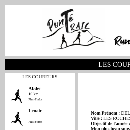
LES COU
LES COUREURS
Abder
10 km
Plus d'infos
Lenaic
Nom Prénom :
DEL
Ville :
LES ROCHE
Plus d'infos
Objectif de l'année :
Mon plus beau souv