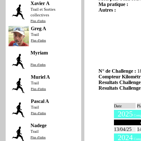
Xavier A
Ma pratique :
Trail et Sorties
Autres :
collectives
Plus d'infos
Greg A
Trail
Plus d'infos
Myriam
Plus d'infos
N° de Challenge :
1
Compteur Kilométr
Muriel A
Resultats Challenge
Trail
Resultats Challenge
Plus d'infos
Pascal A
Date
Pl
Trail
2025
Plus d'infos
Compt
Avril 2025
C
Nadege
13/04/25
1
Trail
2024
Plus d'infos
Compt