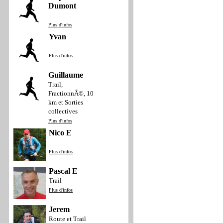
Dumont
Plus d'infos
Yvan
Plus d'infos
Guillaume
Trail,
FractionnÃ©, 10
km et Sorties
collectives
Plus d'infos
Nico E
Plus d'infos
Pascal E
Trail
Plus d'infos
Jerem
Route et Trail