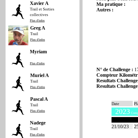
Xavier A
Ma pratique :
Trail et Sorties
Autres :
collectives
Plus d'infos
Greg A
Trail
Plus d'infos
Myriam
Plus d'infos
N° de Challenge :
1
Compteur Kilométr
Muriel A
Resultats Challenge
Trail
Resultats Challenge
Plus d'infos
Pascal A
Date
Pl
Trail
2023
Plus d'infos
Compt
Octobre 20
Nadege
21/10/23
2
Trail
Plus d'infos