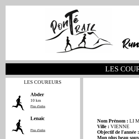
LES COU
LES COUREURS
Abder
10 km
Plus d'infos
Lenaic
Nom Prénom :
LI 
Ville :
VIENNE
Plus d'infos
Objectif de l'année :
Mon plus beau souv