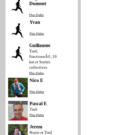
Dumont
Plus d'infos
Yvan
Plus d'infos
Guillaume
Trail,
FractionnÃ©, 10
km et Sorties
collectives
Plus d'infos
Nico E
Plus d'infos
Pascal E
Trail
Plus d'infos
Jerem
Route et Trail