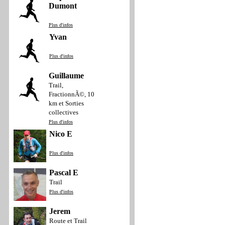
Dumont
Plus d'infos
Yvan
Plus d'infos
Guillaume
Trail,
FractionnÃ©, 10
km et Sorties
collectives
Plus d'infos
Nico E
Plus d'infos
Pascal E
Trail
Plus d'infos
Jerem
Route et Trail