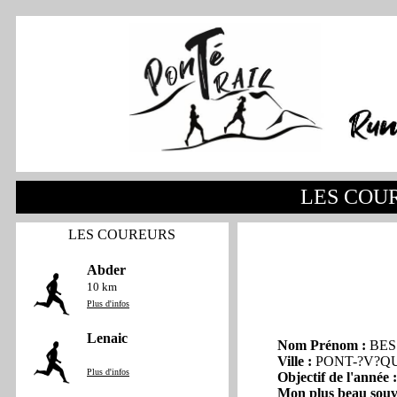
LES COU
LES COUREURS
Abder
10 km
Plus d'infos
Lenaic
Nom Prénom :
BES
Ville :
PONT-?V?Q
Plus d'infos
Objectif de l'année :
Mon plus beau souv