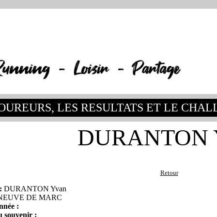
OUREURS, LES RESULTATS ET LE CHA
DURANTON 
Retour
:
DURANTON Yvan
NEUVE DE MARC
année :
 souvenir :