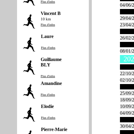
Plus d'infos
04/06/
Avril
Vincent B
29/04/
10 km
23/04/
Plus d'infos
Févrie
Laure
26/02/
Janvie
Plus d'infos
08/01/
202
Guillaume
BLY
Octob
22/10/
Plus d'infos
02/10/
Amandine
Septe
25/09/
Plus d'infos
18/09/
10/09/
Elodie
04/09/
Plus d'infos
Avril
30/04/
Pierre-Marie
Mars 