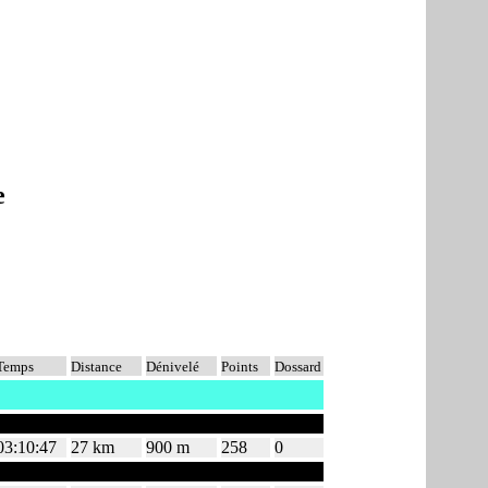
e
Temps
Distance
Dénivelé
Points
Dossard
03:10:47
27 km
900 m
258
0