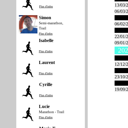
13/03/
Plus d'infos
06/03/
Simon
Févrie
Semi-marathon,
06/02/
Trail
Janvie
Plus d'infos
22/01/
Isabelle
09/01/
202
Plus d'infos
Décem
Laurent
12/12/
Octob
Plus d'infos
23/10/
Septe
Cyrille
19/09/
Plus d'infos
Lucie
Marathon - Trail
Plus d'infos