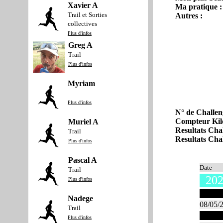
Xavier A
Ma pratique :
Trail et Sorties
Autres :
collectives
Plus d'infos
Greg A
Trail
Plus d'infos
Myriam
Plus d'infos
N° de Challen
Compteur Kil
Muriel A
Resultats Cha
Trail
Resultats Cha
Plus d'infos
Pascal A
Date
Trail
202
Plus d'infos
Mai 
Nadege
08/05/
Trail
Mars 
Plus d'infos