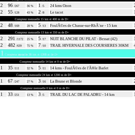
22
96
1
24 kms Ozon
/267
36 %
/5
22
55
2
Le tacot
/128
43 %
/8
r 2022
Compteur mensuelle 15 km et 400 m de D+
22
48
5
FoulÃ©es de Chasse-sur-RhÃ´ne - 15 km
/169
28 %
/13
r 2022
Compteur mensuelle 13 km et 350 m de D+
22
291
5
NUIT BLANCHE DU PILAT - Bessat (42)
/1172
25 %
/17
22
482
7
TRAIL HIVERNALE DES COURSIERES 30KM
/639
75 %
/10
1
Compteur annuelle 38 km et 1200 m de D+
bre 2021
Compteur mensuelle 14 km et 0 m de D+
21
35
5
14 kms - FoulÃ©es de l'Ã®le Barlet
/111
32 %
/11
re 2021
Compteur mensuelle 24 km et 1200 m de D+
21
67
3
La Brune et Blonde
/247
27 %
/16
mbre 2021
Compteur mensuelle 0 km et 0 m de D+
21
33
3
TRAIL DU LAC DE PALADRU - 14 km
/251
13 %
/5