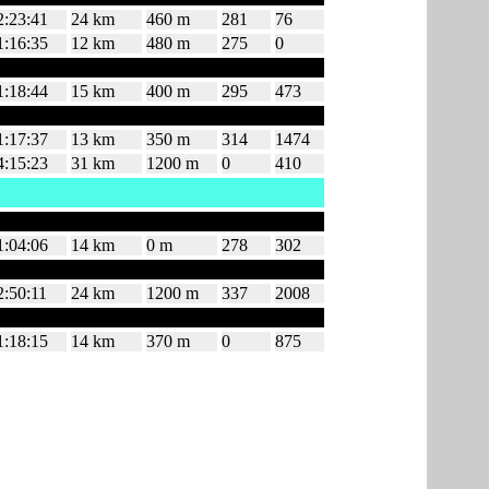
2:23:41
24 km
460 m
281
76
1:16:35
12 km
480 m
275
0
1:18:44
15 km
400 m
295
473
1:17:37
13 km
350 m
314
1474
4:15:23
31 km
1200 m
0
410
1:04:06
14 km
0 m
278
302
2:50:11
24 km
1200 m
337
2008
1:18:15
14 km
370 m
0
875