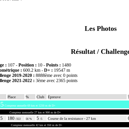
Les Photos
Résultat / Challeng
ge :
107 -
Position :
10 -
Points :
1480
ométrique :
600.2 km -
D+ :
19547 m
llenge 2019-2020 :
8888ème avec 0 points
llenge 2021-2022 :
3ème avec 2365 points
Place
%
Club
Epreuve
5
Compteur annuelle 69 km et 1250 m de D+
2025
Compteur mensuelle 27 km et 900 m de D+
25
180
5
Course de la resistance - 27 km
/322
56 %
/5
2025
Compteur mensuelle 42 km et 350 m de D+