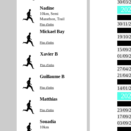
30/03/
Nadine
202
10km, Semi
Novem
Marathon, Trail
30/11/
Plus d'infos
Octob
Mickael Bay
19/10/
Plus d'infos
Septe
15/09/
Xavier B
01/09/
Avril
Plus d'infos
27/04/
21/04/
Guillaume B
Janvie
14/01/
Plus d'infos
202
Matthias
Septe
23/09/
Plus d'infos
17/09/
Souadia
03/09/
10km
Juin 