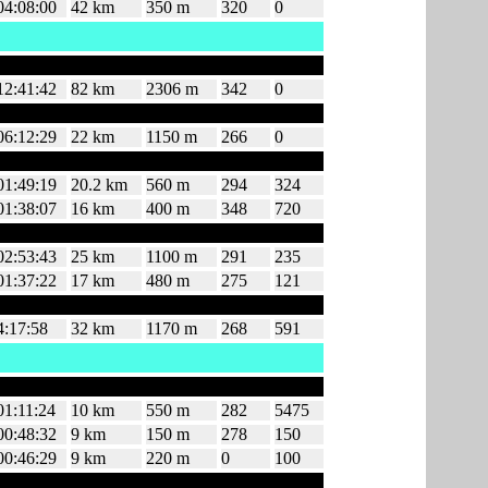
04:08:00
42 km
350 m
320
0
12:41:42
82 km
2306 m
342
0
06:12:29
22 km
1150 m
266
0
01:49:19
20.2 km
560 m
294
324
01:38:07
16 km
400 m
348
720
02:53:43
25 km
1100 m
291
235
01:37:22
17 km
480 m
275
121
4:17:58
32 km
1170 m
268
591
01:11:24
10 km
550 m
282
5475
00:48:32
9 km
150 m
278
150
00:46:29
9 km
220 m
0
100