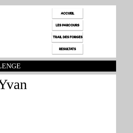
LLENGE
Yvan