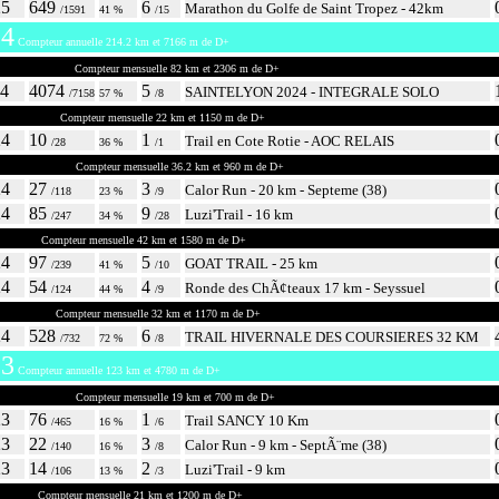
25
649
6
Marathon du Golfe de Saint Tropez - 42km
/1591
41 %
/15
4
Compteur annuelle 214.2 km et 7166 m de D+
bre 2024
Compteur mensuelle 82 km et 2306 m de D+
24
4074
5
SAINTELYON 2024 - INTEGRALE SOLO
/7158
57 %
/8
re 2024
Compteur mensuelle 22 km et 1150 m de D+
24
10
1
Trail en Cote Rotie - AOC RELAIS
/28
36 %
/1
mbre 2024
Compteur mensuelle 36.2 km et 960 m de D+
24
27
3
Calor Run - 20 km - Septeme (38)
/118
23 %
/9
24
85
9
Luzi'Trail - 16 km
/247
34 %
/28
 2024
Compteur mensuelle 42 km et 1580 m de D+
24
97
5
GOAT TRAIL - 25 km
/239
41 %
/10
24
54
4
Ronde des ChÃ¢teaux 17 km - Seyssuel
/124
44 %
/9
r 2024
Compteur mensuelle 32 km et 1170 m de D+
24
528
6
TRAIL HIVERNALE DES COURSIERES 32 KM
/732
72 %
/8
3
Compteur annuelle 123 km et 4780 m de D+
mbre 2023
Compteur mensuelle 19 km et 700 m de D+
23
76
1
Trail SANCY 10 Km
/465
16 %
/6
23
22
3
Calor Run - 9 km - SeptÃ¨me (38)
/140
16 %
/8
23
14
2
Luzi'Trail - 9 km
/106
13 %
/3
2023
Compteur mensuelle 21 km et 1200 m de D+