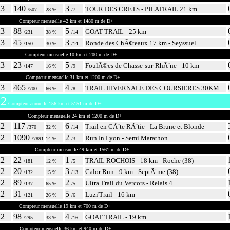
23
140
3
TOUR DES CRETS - PILATRAIL 21 km
/507
28 %
/7
 2023
Compteur mensuelle 42 km et 1480 m de D+
23
88
5
GOAT TRAIL - 25 km
/231
38 %
/14
23
45
3
Ronde des ChÃ¢teaux 17 km - Seyssuel
/150
30 %
/14
r 2023
Compteur mensuelle 10 km et 200 m de D+
23
23
5
FoulÃ©es de Chasse-sur-RhÃ´ne - 10 km
/147
16 %
/9
r 2023
Compteur mensuelle 31 km et 1200 m de D+
23
465
4
TRAIL HIVERNALE DES COURSIERES 30KM
/700
66 %
/8
2
Compteur annuelle 156 km et 5151 m de D+
re 2022
Compteur mensuelle 24 km et 1200 m de D+
22
117
6
Trail en CÃ´te RÃ´tie - La Brune et Blonde
/370
32 %
/14
22
1090
2
Run In Lyon - Semi Marathon
/7891
14 %
/3
mbre 2022
Compteur mensuelle 49 km et 1561 m de D+
22
22
1
TRAIL ROCHOIS - 18 km - Roche (38)
/181
12 %
/5
22
20
3
Calor Run - 9 km - SeptÃ¨me (38)
/132
15 %
/13
22
89
2
Ultra Trail du Vercors - Relais 4
/137
65 %
/5
22
31
5
Luzi'Trail - 16 km
/121
26 %
/6
 2022
Compteur mensuelle 19 km et 700 m de D+
22
98
4
GOAT TRAIL - 19 km
/295
33 %
/16
2022
Compteur mensuelle 36 km et 940 m de D+