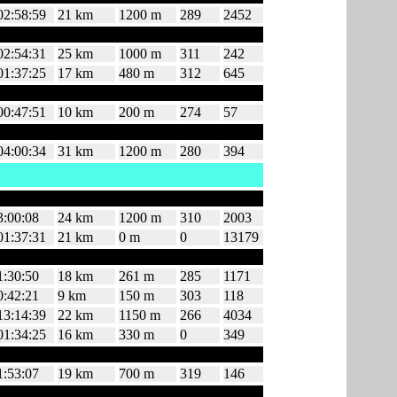
02:58:59
21 km
1200 m
289
2452
02:54:31
25 km
1000 m
311
242
01:37:25
17 km
480 m
312
645
00:47:51
10 km
200 m
274
57
04:00:34
31 km
1200 m
280
394
3:00:08
24 km
1200 m
310
2003
01:37:31
21 km
0 m
0
13179
1:30:50
18 km
261 m
285
1171
0:42:21
9 km
150 m
303
118
13:14:39
22 km
1150 m
266
4034
01:34:25
16 km
330 m
0
349
1:53:07
19 km
700 m
319
146