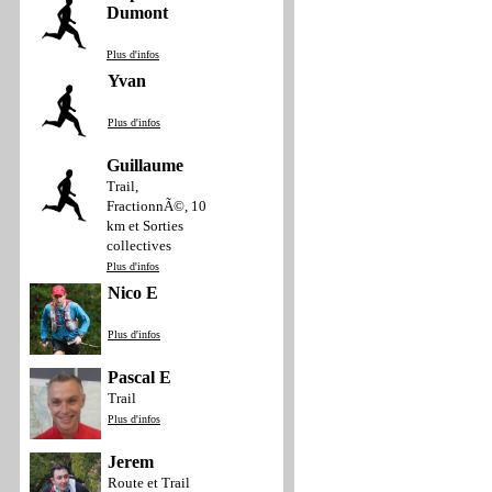
Dumont
Plus d'infos
Yvan
Plus d'infos
Guillaume
Trail,
FractionnÃ©, 10
km et Sorties
collectives
Plus d'infos
Nico E
Plus d'infos
Pascal E
Trail
Plus d'infos
Jerem
Route et Trail