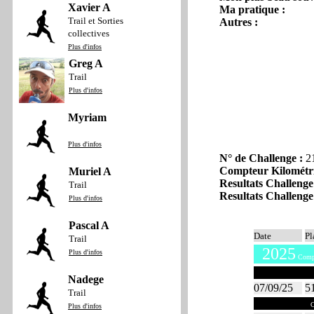
Xavier A
Ma pratique :
Trail et Sorties
Autres :
collectives
Plus d'infos
Greg A
Trail
Plus d'infos
Myriam
Plus d'infos
N° de Challenge :
2
Compteur Kilométr
Muriel A
Resultats Challenge
Trail
Resultats Challenge
Plus d'infos
Pascal A
Date
Pl
Trail
2025
Plus d'infos
Compt
Septembre 
Nadege
07/09/25
5
Trail
Juin 2025
C
Plus d'infos