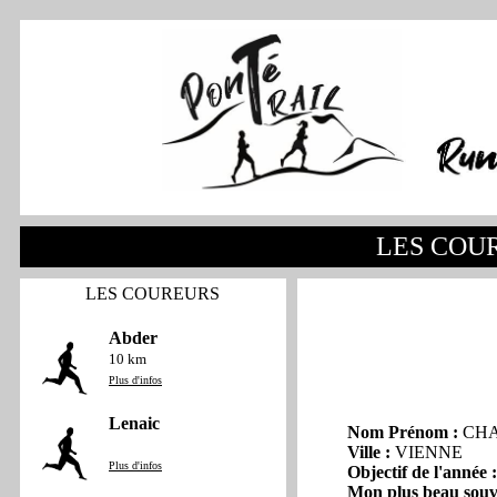
LES COU
LES COUREURS
Abder
10 km
Plus d'infos
Lenaic
Nom Prénom :
CHA
Ville :
VIENNE
Plus d'infos
Objectif de l'année :
Mon plus beau souv