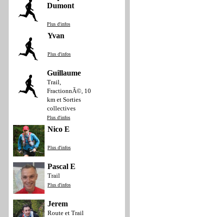
Dumont
Plus d'infos
Yvan
Plus d'infos
Guillaume
Trail,
FractionnÃ©, 10
km et Sorties
collectives
Plus d'infos
Nico E
Plus d'infos
Pascal E
Trail
Plus d'infos
Jerem
Route et Trail