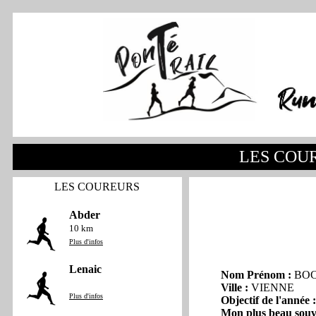
LES COU
LES COUREURS
Abder
10 km
Plus d'infos
Lenaic
Nom Prénom :
BOC
Ville :
VIENNE
Plus d'infos
Objectif de l'année :
Mon plus beau souv