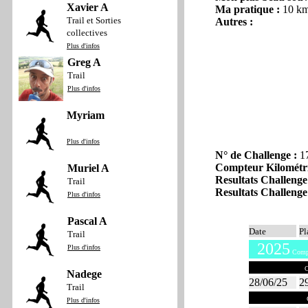
Xavier A
Ma pratique :
10 k
Trail et Sorties
Autres :
collectives
Plus d'infos
Greg A
Trail
Plus d'infos
Myriam
Plus d'infos
N° de Challenge :
1
Compteur Kilométr
Muriel A
Resultats Challenge
Trail
Resultats Challenge
Plus d'infos
Pascal A
Date
Pl
Trail
2025
Plus d'infos
Compt
Juin 2025
C
Nadege
28/06/25
2
Trail
Avril 2025
C
Plus d'infos