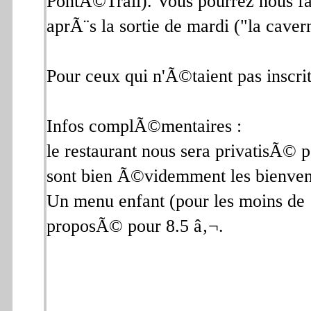
PontÃ©Trail). Vous pourrez nous fai
aprÃ¨s la sortie de mardi ("la cav
Pour ceux qui n'Ã©taient pas inscrit
Infos complÃ©mentaires :
le restaurant nous sera privatisÃ© po
sont bien Ã©videmment les bienven
Un menu enfant (pour les moins de 1
proposÃ© pour 8.5 â‚¬.